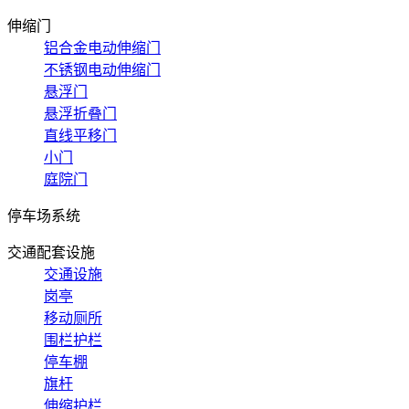
伸缩门
铝合金电动伸缩门
不锈钢电动伸缩门
悬浮门
悬浮折叠门
直线平移门
小门
庭院门
停车场系统
交通配套设施
交通设施
岗亭
移动厕所
围栏护栏
停车棚
旗杆
伸缩护栏