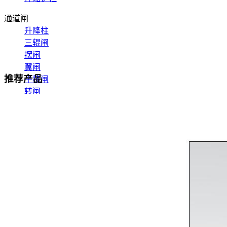
通道闸
升降柱
三辊闸
摆闸
翼闸
推荐产品
平移闸
转闸
一辊闸
速通闸