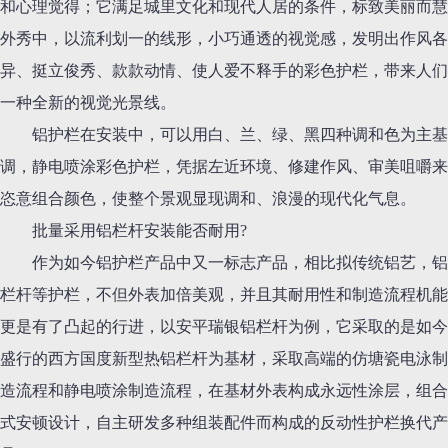
和心理觉得；它满足城里文化和现代人居的条件，标致美丽而慧
外秀中，以流利划一的线形，小巧通透的视觉感，发明出作风各
异、挺立俊秀、款款动情、使人爱不释手的彩色护栏，带来人们
一种全新的视觉光景线。
铝护栏在安装中，可以用白、兰、绿、黑四种调和色为主基
调，静电喷涂彩色护栏，凭据左近环境、修建作风、审美咀嚼来
恣意组合颜色，使整个景观显现调和、浪漫的现代化气息。
批量采用铝栏杆安装能否耐用?
作为如今铝护栏产品中又一标志产品，相比拟传统铝艺，铝
栏杆等护栏，不但外表加倍美观，并且其耐用性和制造流程机能
更是有了凸起的行进，以安平瑞银铝栏杆为例，它采取的是如今
盛行的西方国度新型热铝栏杆为基材，采取高端的仿塘瓷电泳制
造流程和静电喷涂制造流程，在基材外表构成永远性涂层，组合
式安顿设计，自主研发多种组装配件而构成的反动性护栏换代产