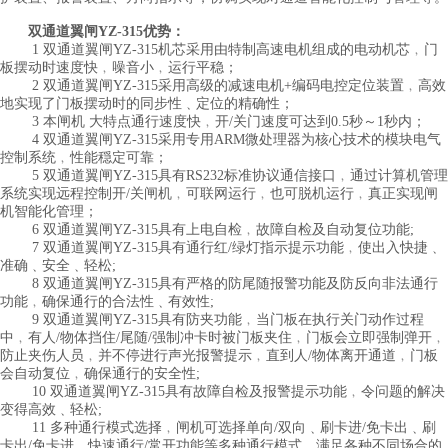
双通道翼闸YZ-315优势：
1 双通道翼闸YZ-315机芯采用由特制高速电机组成的电动机芯﹐门
板摆动时速度快﹐噪音小﹐运行平稳；
2 双通道翼闸YZ-315采用高级的减速电机+编码电控定位装置﹐高效
地实现了门板摆动时的同步性﹑定位的精确性；
3 本闸机 大特点通行速度快﹐开/关门速度可达到0.5秒～1秒内；
4 双通道翼闸YZ-315采用专用ARM微处理器为核心技术的模块电气
控制系统﹐性能穏定可靠；
5 双通道翼闸YZ-315具有RS232标准协议通信接口﹐通过计算机管理
系统实现远程控制开/关闸机﹐可联网运行﹐也可脱机运行﹐真正实现闸
机智能化管理；
6 双通道翼闸YZ-315具有上电自检﹐故障自检及自动复位功能;
7 双通道翼闸YZ-315具有通行红/绿灯指示提示功能﹐使出入快捷﹑
准确﹑安全﹑轻松;
8 双通道翼闸YZ-315具有严格的防尾随报警功能及防反向非法通行
功能﹐确保通行的合法性﹑有效性;
9 双通道翼闸YZ-315具有防夹功能﹐当门板在执行关门动作过程
中﹐有人/物体挡住/尾随/强制冲卡时被门板夹住﹐门板会立即强制弹开﹐
防止夹伤人员﹐并不停进行声光报警提示﹐直到人/物体离开通道﹐门板
会自动复位﹐确保通行的安全性;
10 双通道翼闸YZ-315具有故障自检及报警提示功能﹐令问题的解决
变得高效﹑轻松;
11 多种通行模式选择﹐闸机可选择单向/双向﹑刷卡进/免卡出﹑刷
卡出/免卡进﹑快速通行/常开功能等多种通行模式﹐满足各种不同场合的