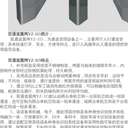
双通道翼闸YZ-315简介：
双通道翼闸YZ-315，为通道管理设备之一，主要用于人行通道管
理；具有快速打开、安全、方便等特点，是行人高频率出入通道的理想管
理疏导设备。
双通道翼闸YZ-315特点
：
1、
外壳框架采用优质不锈钢制造，闸翼与箱体的缝隙非常小，内
部构件全部经过防锈防腐处理，经久耐用。
2、
采用高品质的直流马达驱动闸翼伸缩，同步性非常好，运转平
稳，不抖动，低噪音，通行速度快；闸翼开闭的速度和延时时间可调。
3、
通过3对以上军工级高性能红外探测器，可以精确地实现防尾
随、检测非法通行、防夹防碰伤和方向判别等功能。
4、
双通道翼闸YZ-315默认由两台单机芯和一台双机芯组成一组双
通道，也可定制为两台单机芯组成一组单通道，或两台单机芯和若干台双
机芯组成一组多通道。
5、
该设备将机械、电子、微处理器控制及各种身份识别技术有机
地融为一体，方便兼容IC卡、ID卡、条码卡、指纹等读卡识别设备的使
用，通过选配宝维系统或各种身份识别系统设备和采用性能可靠的安全保
护装置、报警装置、方向指示等，协调实现对通道智能化控制与管理等。