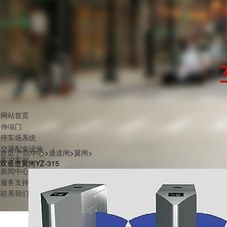
网站首页
伸缩门
停车场系统
交通配套设施
首页
产品中心
>
通道闸
>
翼闸
>
客户案例
双通道翼闸YZ-315
新闻中心
服务支持
联系我们