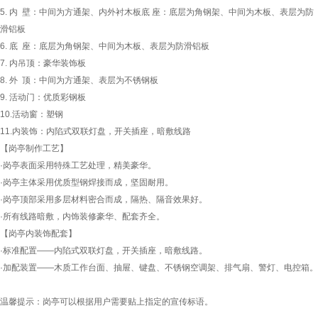
5. 内 壁：中间为方通架、内外衬木板底 座：底层为角钢架、中间为木板、表层为防
滑铝板
6. 底 座：底层为角钢架、中间为木板、表层为防滑铝板
7. 内吊顶：豪华装饰板
8. 外 顶：中间为方通架、表层为不锈钢板
9. 活动门：优质彩钢板
10.活动窗：塑钢
11.内装饰：内陷式双联灯盘，开关插座，暗敷线路
【岗亭制作工艺】
·岗亭表面采用特殊工艺处理，精美豪华。
·岗亭主体采用优质型钢焊接而成，坚固耐用。
·岗亭顶部采用多层材料密合而成，隔热、隔音效果好。
·所有线路暗敷，内饰装修豪华、配套齐全。
【岗亭内装饰配套】
·标准配置——内陷式双联灯盘，开关插座，暗敷线路。
·加配装置——木质工作台面、抽屉、键盘、不锈钢空调架、排气扇、警灯、电控箱。
温馨提示：岗亭可以根据用户需要贴上指定的宣传标语。