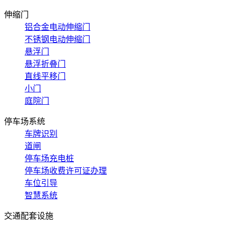
伸缩门
铝合金电动伸缩门
不锈钢电动伸缩门
悬浮门
悬浮折叠门
直线平移门
小门
庭院门
停车场系统
车牌识别
道闸
停车场充电桩
停车场收费许可证办理
车位引导
智慧系统
交通配套设施