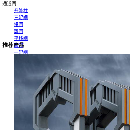
通道闸
升降柱
三辊闸
摆闸
翼闸
平移闸
推荐产品
转闸
一辊闸
速通闸