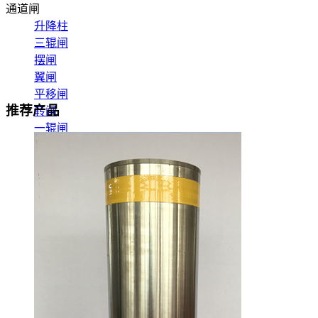
通道闸
升降柱
三辊闸
摆闸
翼闸
平移闸
推荐产品
转闸
一辊闸
速通闸