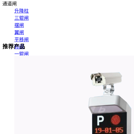
通道闸
升降柱
三辊闸
摆闸
翼闸
平移闸
推荐产品
转闸
一辊闸
速通闸