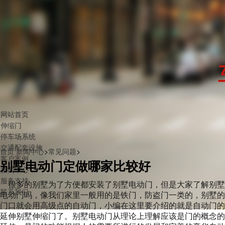
网站首页
伸缩门
停车场系统
交通配套设施
首页
新闻中心
>
常见问题
>
客户案例
别墅电动门定做哪家比较好
新闻中心
服务支持
很多的别墅为了方便都安装了
别墅电动门
，但是大家了解别墅
联系我们
电动门吗，像我们家里一般用的是铁门，防盗门一类的，别墅的
门口就会用高级点的自动门，小编在这里要介绍的就是自动门的
延伸别墅伸缩门了。别墅电动门从理论上理解应该是门的概念的