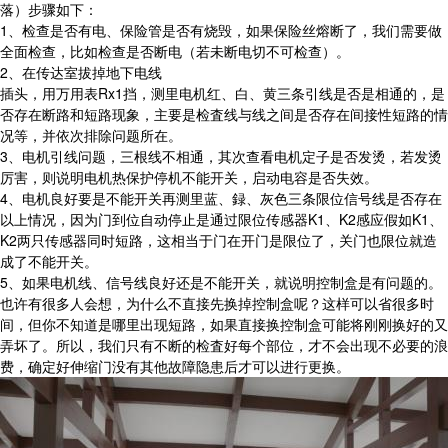
落）步骤如下：
1、检查是否有电、保险管是否有烧毁，如果保险丝熔断了，我们需要做
全面检查，比如检查是否断电（若未断电切不可检查）。
2、在传达室拔掉地下电线
插头，用万用表Rx1挡，测里电机红、白、黄三条引线是否是相通的，是
否存在断路和短路现象，主要是检査线与线之间是否存在间接性短路的情
况等，并依次排除问题所在。
3、电机引线问题，三根线不相通，其次查看电机定子是否发烫，若发烫
厉害，则说明电机热保护停机不能开关，启动电容是否失效。
4、电机良好要是不能开关再测里蓝、録、灰色三条限位信号线是否存在
以上情况，因为门到位自动停止是通过限位传感器K1、K2感应假如K1、
K2两只传感器同时短路，这相当于门在开门是限位了，关门也限位就造
成了不能开关。
5、如果电机线、信号线良好还是不能开关，就说明控制盒是有问题的。
也许有很多人会想，为什么不直接先换掉控制盒呢？这样可以省很多时
间，但你不知道是哪里出现短路，如果直接换控制盒可能将刚刚换好的又
弄坏了。所以，我们只有不断的检査好每个部位，才不会出现不必要的浪
费，确定好伸缩门没有其他故障隐患后才可以进行更换。