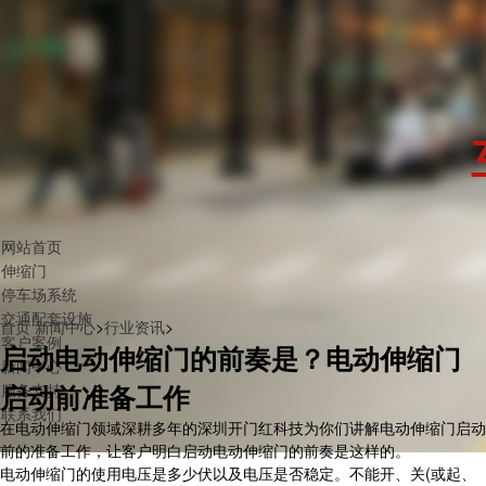
网站首页
伸缩门
停车场系统
交通配套设施
首页
新闻中心
>
行业资讯
>
客户案例
启动电动伸缩门的前奏是？电动伸缩门
新闻中心
启动前准备工作
服务支持
联系我们
在电动伸缩门领域深耕多年的深圳开门红科技为你们讲解电动伸缩门启动
前的准备工作，让客户明白启动电动伸缩门的前奏是这样的。
电动伸缩门的使用电压是多少伏以及电压是否稳定。不能开、关(或起、