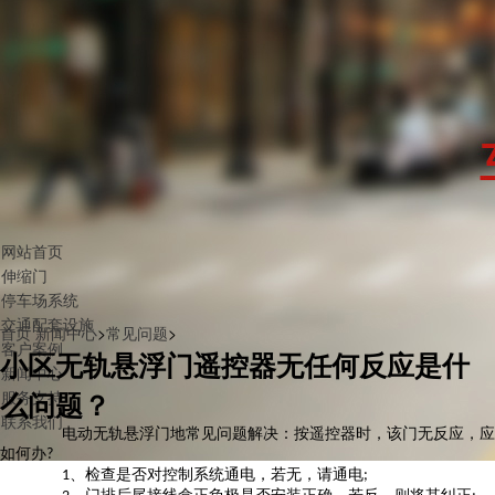
网站首页
伸缩门
停车场系统
交通配套设施
首页
新闻中心
>
常见问题
>
客户案例
小区无轨悬浮门遥控器无任何反应是什
新闻中心
么问题？
服务支持
联系我们
电动无轨悬浮门地常见问题解决：按遥控器时，该门无反应，应
如何办
?
、检查是否对控制系统通电，若无，请通电
1
;