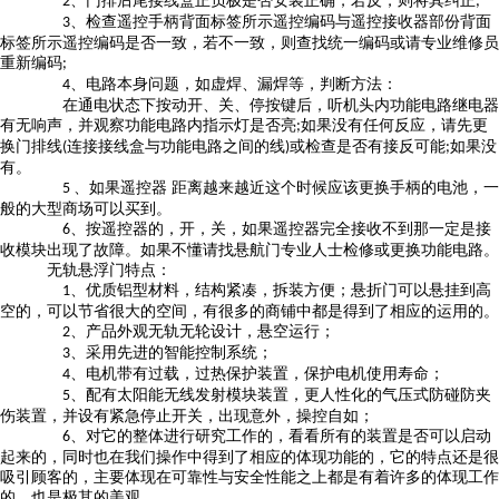
、门排后尾接线盒正负极是否安装正确，若反，则将其纠正
2
;
、检查遥控手柄背面标签所示遥控编码与遥控接收器部份背面
3
标签所示遥控编码是否一致，若不一致，则查找统一编码或请专业维修员
重新编码
;
、电路本身问题，如虚焊、漏焊等，判断方法：
4
在通电状态下按动开、关、停按键后，听机头内功能电路继电器
有无响声，并观察功能电路内指示灯是否亮
如果没有任何反应，请先更
;
换门排线
连接接线盒与功能电路之间的线
或检查是否有接反可能
如果没
(
)
;
有。
、如果遥控器 距离越来越近这个时候应该更换手柄的电池
，
一
5
般的大型商场可以买到。
、按遥控器的，开，关，如果遥控器完全接收不到那一定是接
6
收模块出现了故障。如果不懂请找悬航门专业人士检修或更换功能电路。
无轨悬浮门特点：
、优质铝型材料，结构紧凑，拆装方便；悬折门可以悬挂到高
1
空的，可以节省很大的空间，有很多的商铺中都是得到了相应的运用的。
、产品外观无轨无轮设计，悬空运行；
2
、采用先进的智能控制系统；
3
、电机带有过载，过热保护装置，保护电机使用寿命；
4
、配有太阳能无线发射模块装置，更人性化的气压式防碰防夹
5
伤装置，并设有紧急停止开关，出现意外，操控自如；
、对它的整体进行研究工作的，看看所有的装置是否可以启动
6
起来的，同时也在我们操作中得到了相应的体现功能的，它的特点还是很
吸引顾客的，主要体现在可靠性与安全性能之上都是有着许多的体现工作
的，也是极其的美观。