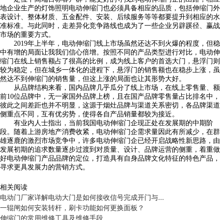
地企业生产的灯饰照明电动伸缩门也必须具备相应的品质，包括伸缩门外
表设计、整体材质、五金配件、安装、后续服务等等都要提升到相应的水
准标准。与此同时，走差异化竞争路线也成为了一些企业另辟蹊径、赢战
市场的重要方式。
2019
年上半年，电动伸缩门线上市场虽然还达不到火爆的程度，但稳
中有增的局面让我我们信心倍增。按照不同的产品类型进行对比，电动伸
缩门在线上销售额占了很高的比例，成为线上客户的首选大门，悬浮门则
较为稳定，但在城乡一体化的进程下，悬浮门的销售额也在稳步上涨，虽
然达不到伸缩门的销售量，但这上涨的局面也让其形势大好。
从品牌结构来看，国内品牌几乎瓜分了线上市场，在线上零售量、额
前
10
位品牌中，无一家国外品牌上榜，且在国产品牌零售量占比排名中，
彼此之间差距也并不明显，这源于烟灶品牌与渠道关系密切，各品牌渠道
侧重点不同，互有优劣势，使得各自产品销量都较为接近。
有业内人士指出，当前我国电动伸缩门企现正处在发展期的中期阶
段。随着上游房地产消费收紧，电动伸缩门企需求量因此有所减少，在群
雄逐鹿的激烈市场竞争中，许多电动伸缩门企已经开启战略性新思路，由
发展初期的追求数量逐步过渡到对质量、设计、品牌运营的侧重，着重做
好电动伸缩门产品品牌的定位，打造具有自身品牌文化特征的特色产品，
寻求更具发展力的营销方式。
相关阅读
电动门厂家详解电动大门是如何接收信号完成开门与...
一辊闸如何安装转杆，刷卡功能如何更换面板？
伸缩门的常用维修工具及维修手段